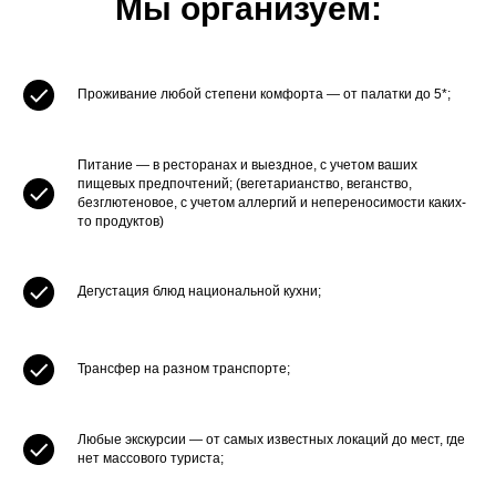
Мы организуем:
Старт и финиш: Горно-Алтайск
3-8 декабря 2025 Зима на границе:
две сказки
Проживание любой степени комфорта — от палатки до 5*;
Старт и финиш: Горно-Алтайск
Питание — в ресторанах и выездное, с учетом ваших
пищевых предпочтений; (вегетарианство, веганство,
безглютеновое, с учетом аллергий и непереносимости каких-
то продуктов)
Дегустация блюд национальной кухни;
Трансфер на разном транспорте;
Любые экскурсии — от самых известных локаций до мест, где
нет массового туриста;