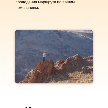
проведения маршрута по вашим
Даты уточняются, первая половина
пожеланиям.
октября. Осень на границе: золото и
бирюза 7-8 дней
Старт и финиш: Горно-Алтайск
21-28 октября Волшебный Алтай или
Зима на границе
Старт и финиш: Горно-Алтайск
4-11 ноября Волшебный Алтай или
Зима на границе
Старт и финиш: Горно-Алтайск
6-13 декабря Волшебный Алтай или
Зима на границе
Старт и финиш: Горно-Алтайск
19-24 декабря Зима на границе: две
сказки