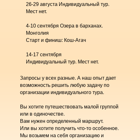
26-29 августа Индивидуальный тур.
Мест нет.
4-10 сентября Озера в барханах.
Монголия
Старт и финиш: Кош-Агач
14-17 сентября
Индивидуальный тур. Мест нет.
21.09-8.10 даты ориентировочные
Запросы у всех разные. А наш опыт дает
Монгольское приключение.
возможность решить любую задачу по
Продолжительность 8-10 дней, даты
организации индивидуального тура.
уточняются.
Старт и финиш: Кош-Агач
Вы хотите путешествовать малой группой
или в одиночестве.
Фестиваль Беркучи. Монголия. Даты
Вам нужен определенный маршрут.
уточняются
Или вы хотите получить что-то особенное.
Старт и финиш: Кош-Агач
Мы возьмем на себя организацию и